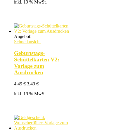
inkl. 19 % MwSt.
war:
ist:
4,49 €
3,49 €.
Angebot!
Schnellansicht
Geburtstags-
Schüttelkarten V2:
Vorlage zum
Ausdrucken
Ursprünglicher
Aktueller
4,49
€
3,49
€
Preis
Preis
inkl. 19 % MwSt.
war:
ist:
4,49 €
3,49 €.