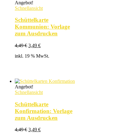
Angebot!
Schnellansicht
Schüttelkarte
Kommunion: Vorlage
zum Ausdrucken
Ursprünglicher
Aktueller
4,49
€
3,49
€
Preis
Preis
inkl. 19 % MwSt.
war:
ist:
4,49 €
3,49 €.
Angebot!
Schnellansicht
Schüttelkarte
Konfirmation: Vorlage
zum Ausdrucken
Ursprünglicher
Aktueller
4,49
€
3,49
€
Preis
Preis