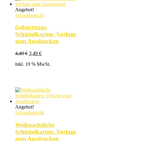
Angebot!
Schnellansicht
Geburtstags-
Schüttelkarten: Vorlage
zum Ausdrucken
Ursprünglicher
Aktueller
4,49
€
3,49
€
Preis
Preis
inkl. 19 % MwSt.
war:
ist:
4,49 €
3,49 €.
Angebot!
Schnellansicht
Weihnachtliche
Schüttelkarten: Vorlage
zum Ausdrucken