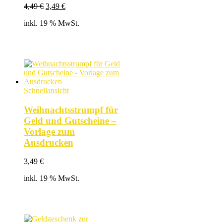
Ursprünglicher
Aktueller
4,49
€
3,49
€
Preis
Preis
inkl. 19 % MwSt.
war:
ist:
4,49 €
3,49 €.
Schnellansicht
Weihnachtsstrumpf für
Geld und Gutscheine –
Vorlage zum
Ausdrucken
3,49
€
inkl. 19 % MwSt.