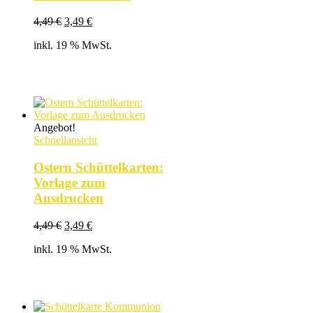
Ursprünglicher
Aktueller
4,49
€
3,49
€
Preis
Preis
inkl. 19 % MwSt.
war:
ist:
4,49 €
3,49 €.
Angebot!
Schnellansicht
Ostern Schüttelkarten:
Vorlage zum
Ausdrucken
Ursprünglicher
Aktueller
4,49
€
3,49
€
Preis
Preis
inkl. 19 % MwSt.
war:
ist:
4,49 €
3,49 €.