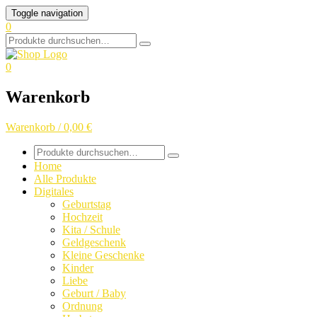
Skip
Toggle navigation
to
0
content
Search
for:
0
Warenkorb
Warenkorb / 0,00 €
Search
for:
Home
Alle Produkte
Digitales
Geburtstag
Hochzeit
Kita / Schule
Geldgeschenk
Kleine Geschenke
Kinder
Liebe
Geburt / Baby
Ordnung