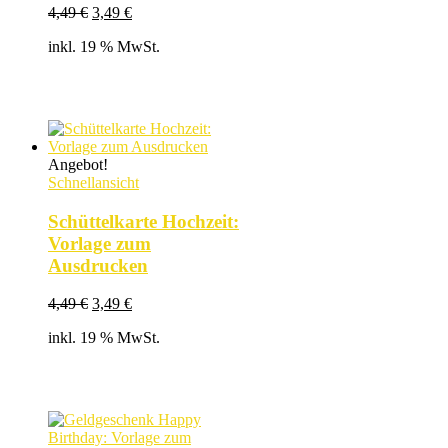
Ursprünglicher
Aktueller
4,49
€
3,49
€
Preis
Preis
inkl. 19 % MwSt.
war:
ist:
4,49 €
3,49 €.
Angebot!
Schnellansicht
Schüttelkarte Hochzeit:
Vorlage zum
Ausdrucken
Ursprünglicher
Aktueller
4,49
€
3,49
€
Preis
Preis
inkl. 19 % MwSt.
war:
ist:
4,49 €
3,49 €.