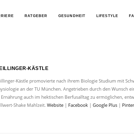
RIERE
RATGEBER
GESUNDHEIT
LIFESTYLE
FA
EILLINGER-KÄSTLE
eillinger-Kästle promovierte nach ihrem Biologie Studium mit S
ysiologie an der TU München. Angetrieben durch den Wunsch eine
rnährung auch im hektischen Berfusalltag zu ermöglichen, entwic
llwert-Shake Mahlzeit.
Website
|
Facebook
|
Google Plus
|
Pinte