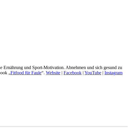
nde Ernährung und Sport-Motivation. Abnehmen und sich gesund zu
book „
Fitfood für Faule
“.
Website
|
Facebook
|
YouTube
|
Instagram