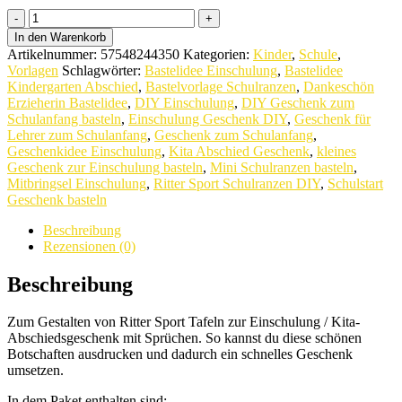
Ritter
Sport
In den Warenkorb
Tafeln
Artikelnummer:
57548244350
Kategorien:
Kinder
,
Schule
,
als
Vorlagen
Schlagwörter:
Bastelidee Einschulung
,
Bastelidee
Mini-
Kindergarten Abschied
,
Bastelvorlage Schulranzen
,
Dankeschön
Schulranzen:
Erzieherin Bastelidee
,
DIY Einschulung
,
DIY Geschenk zum
Vorlage
Schulanfang basteln
,
Einschulung Geschenk DIY
,
Geschenk für
zum
Lehrer zum Schulanfang
,
Geschenk zum Schulanfang
,
Ausdrucken
Geschenkidee Einschulung
,
Kita Abschied Geschenk
,
kleines
quantity
Geschenk zur Einschulung basteln
,
Mini Schulranzen basteln
,
Mitbringsel Einschulung
,
Ritter Sport Schulranzen DIY
,
Schulstart
Geschenk basteln
Beschreibung
Rezensionen (0)
Beschreibung
Zum Gestalten von Ritter Sport Tafeln zur Einschulung / Kita-
Abschiedsgeschenk mit Sprüchen. So kannst du diese schönen
Botschaften ausdrucken und dadurch ein schnelles Geschenk
umsetzen.
In dem Paket enthalten sind: