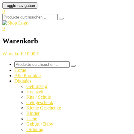
Skip
Toggle navigation
to
0
content
Search
for:
0
Warenkorb
Warenkorb / 0,00 €
Search
for:
Home
Alle Produkte
Digitales
Geburtstag
Hochzeit
Kita / Schule
Geldgeschenk
Kleine Geschenke
Kinder
Liebe
Geburt / Baby
Ordnung