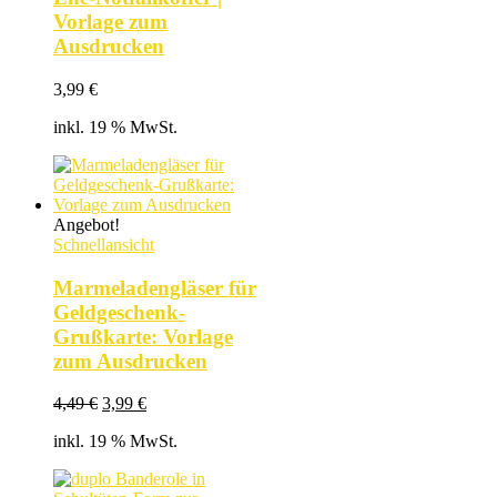
Vorlage zum
Ausdrucken
3,99
€
inkl. 19 % MwSt.
Angebot!
Schnellansicht
Marmeladengläser für
Geldgeschenk-
Grußkarte: Vorlage
zum Ausdrucken
Ursprünglicher
Aktueller
4,49
€
3,99
€
Preis
Preis
inkl. 19 % MwSt.
war:
ist:
4,49 €
3,99 €.