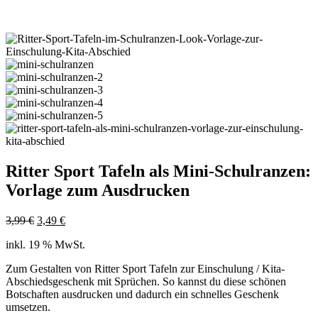
Ritter Sport Tafeln als Mini-Schulranzen:
Vorlage zum Ausdrucken
Ursprünglicher
Aktueller
3,99
€
3,49
€
Preis
Preis
inkl. 19 % MwSt.
war:
ist:
3,99 €
3,49 €.
Zum Gestalten von Ritter Sport Tafeln zur Einschulung / Kita-
Abschiedsgeschenk mit Sprüchen. So kannst du diese schönen
Botschaften ausdrucken und dadurch ein schnelles Geschenk
umsetzen.