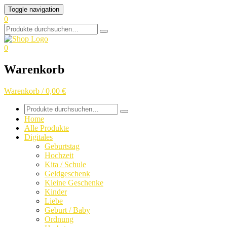
Skip
Toggle navigation
to
0
content
Search
for:
0
Warenkorb
Warenkorb / 0,00 €
Search
for:
Home
Alle Produkte
Digitales
Geburtstag
Hochzeit
Kita / Schule
Geldgeschenk
Kleine Geschenke
Kinder
Liebe
Geburt / Baby
Ordnung