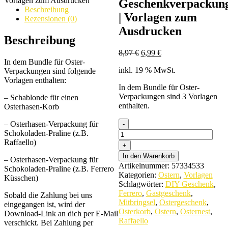
Geschenkverpackun
Beschreibung
| Vorlagen zum
Rezensionen (0)
Ausdrucken
Beschreibung
Ursprünglicher
Aktueller
8,97
€
6,99
€
Preis
Preis
In dem Bundle für Oster-
inkl. 19 % MwSt.
war:
ist:
Verpackungen sind folgende
8,97 €
6,99 €.
Vorlagen enthalten:
In dem Bundle für Oster-
Verpackungen sind 3 Vorlagen
– Schablonde für einen
enthalten.
Osterhasen-Korb
Bundle:
– Osterhasen-Verpackung für
3
Schokoladen-Praline (z.B.
Vorlagen
Raffaello)
für
In den Warenkorb
Oster-
– Osterhasen-Verpackung für
Artikelnummer:
57334533
Geschenkverpackungen
Schokoladen-Praline (z.B. Ferrero
Kategorien:
Ostern
,
Vorlagen
|
Küsschen)
Schlagwörter:
DIY Geschenk
,
Vorlagen
Ferrero
,
Gastgeschenk
,
Sobald die Zahlung bei uns
zum
Mitbringsel
,
Ostergeschenk
,
eingegangen ist, wird der
Ausdrucken
Osterkorb
,
Ostern
,
Osternest
,
Download-Link an dich per E-Mail
quantity
Raffaello
verschickt. Bei Zahlung per