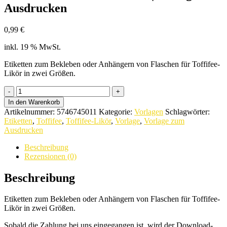
Ausdrucken
0,99
€
inkl. 19 % MwSt.
Etiketten zum Bekleben oder Anhängern von Flaschen für Toffifee-
Likör in zwei Größen.
Etiketten
für
In den Warenkorb
Toffifee-
Artikelnummer:
5746745011
Kategorie:
Vorlagen
Schlagwörter:
Likör
Etiketten
,
Toffifee
,
Toffifee-Likör
,
Vorlage
,
Vorlage zum
|
Ausdrucken
Vorlage
zum
Beschreibung
Ausdrucken
Rezensionen (0)
quantity
Beschreibung
Etiketten zum Bekleben oder Anhängern von Flaschen für Toffifee-
Likör in zwei Größen.
Sobald die Zahlung bei uns eingegangen ist, wird der Download-