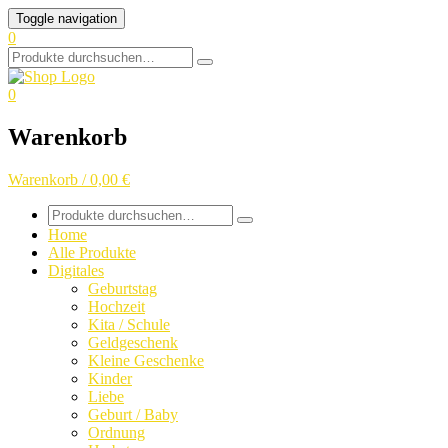
Skip
Toggle navigation
to
0
content
Search
for:
0
Warenkorb
Warenkorb / 0,00 €
Search
for:
Home
Alle Produkte
Digitales
Geburtstag
Hochzeit
Kita / Schule
Geldgeschenk
Kleine Geschenke
Kinder
Liebe
Geburt / Baby
Ordnung