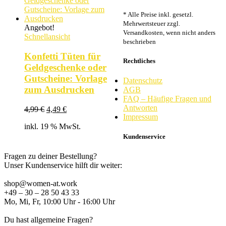
* Alle Preise inkl. gesetzl.
Mehrwertsteuer zzgl.
Angebot!
Versandkosten, wenn nicht anders
Schnellansicht
beschrieben
Konfetti Tüten für
Rechtliches
Geldgeschenke oder
Gutscheine: Vorlage
Datenschutz
zum Ausdrucken
AGB
FAQ – Häufige Fragen und
Antworten
Ursprünglicher
Aktueller
4,99
€
4,49
€
Impressum
Preis
Preis
inkl. 19 % MwSt.
war:
ist:
4,99 €
4,49 €.
Kundenservice
Fragen zu deiner Bestellung?
Unser Kundenservice hilft dir weiter:
shop@women-at.work
+49 – 30 – 28 50 43 33
Mo, Mi, Fr, 10:00 Uhr - 16:00 Uhr
Du hast allgemeine Fragen?