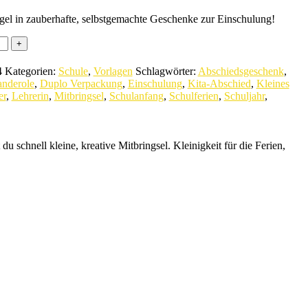
el in zauberhafte, selbstgemachte Geschenke zur Einschulung!
4
Kategorien:
Schule
,
Vorlagen
Schlagwörter:
Abschiedsgeschenk
,
nderole
,
Duplo Verpackung
,
Einschulung
,
Kita-Abschied
,
Kleines
er
,
Lehrerin
,
Mitbringsel
,
Schulanfang
,
Schulferien
,
Schuljahr
,
schnell kleine, kreative Mitbringsel. Kleinigkeit für die Ferien,