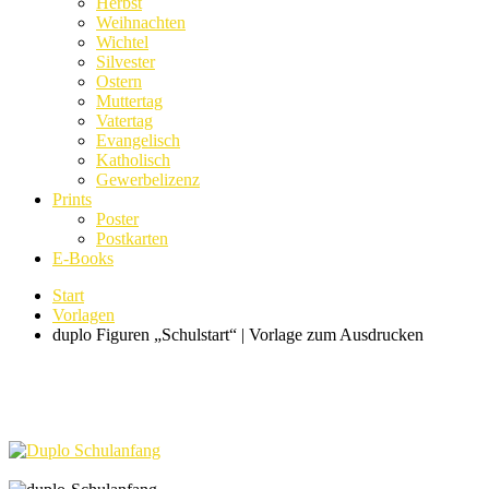
Herbst
Weihnachten
Wichtel
Silvester
Ostern
Muttertag
Vatertag
Evangelisch
Katholisch
Gewerbelizenz
Prints
Poster
Postkarten
E-Books
Start
Vorlagen
duplo Figuren „Schulstart“ | Vorlage zum Ausdrucken