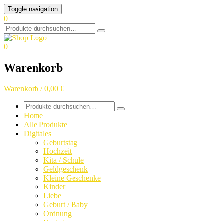
Skip
Toggle navigation
to
0
content
Search
for:
0
Warenkorb
Warenkorb / 0,00 €
Search
for:
Home
Alle Produkte
Digitales
Geburtstag
Hochzeit
Kita / Schule
Geldgeschenk
Kleine Geschenke
Kinder
Liebe
Geburt / Baby
Ordnung