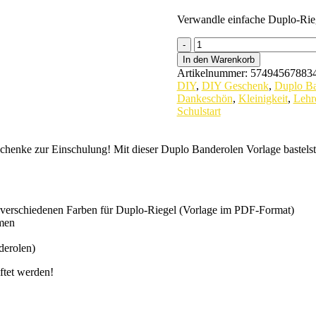
Verwandle einfache Duplo-Rieg
duplo
Figuren
In den Warenkorb
"Schulstart"
Artikelnummer:
57494567883
|
DIY
,
DIY Geschenk
,
Duplo Ba
Vorlage
Dankeschön
,
Kleinigkeit
,
Lehr
zum
Schulstart
Ausdrucken
quantity
enke zur Einschulung! Mit dieser Duplo Banderolen Vorlage bastelst du 
hs verschiedenen Farben für Duplo-Riegel (Vorlage im PDF-Format)
rmen
derolen)
ftet werden!