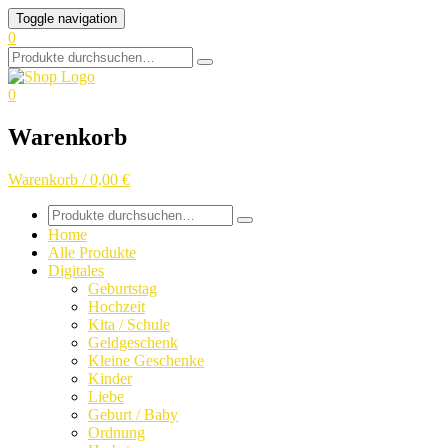
Skip
Toggle navigation
to
0
content
Search
for:
0
Warenkorb
Warenkorb / 0,00 €
Search
for:
Home
Alle Produkte
Digitales
Geburtstag
Hochzeit
Kita / Schule
Geldgeschenk
Kleine Geschenke
Kinder
Liebe
Geburt / Baby
Ordnung