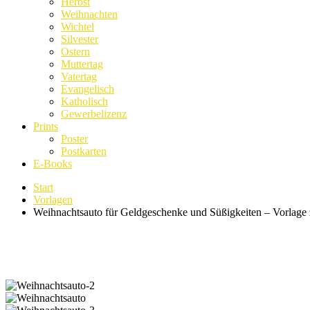
Herbst
Weihnachten
Wichtel
Silvester
Ostern
Muttertag
Vatertag
Evangelisch
Katholisch
Gewerbelizenz
Prints
Poster
Postkarten
E-Books
Start
Vorlagen
Weihnachtsauto für Geldgeschenke und Süßigkeiten – Vorlag