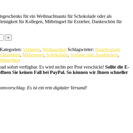
sgeschenks für ein Weihnachtsauto für Schokolade oder als
einigkeit für Kollegen, Mitbringsel für Erzieher, Dankeschön für
Kategorien:
Vorlagen
,
Weihnachten
Schlagwörter:
Bastelvorlage
Kleinigkeit
,
Mitbringsel
,
Schokolade
,
Vorlage zum Ausdrucken
,
ihnachten
d sofort verfügbar. Es wird nichts per Post verschickt!
Sollte die E-
ffnen Sie keinen Fall bei PayPal. So können wir Ihnen schneller
svorschlag. Es ist ein rein digitaler Versand!