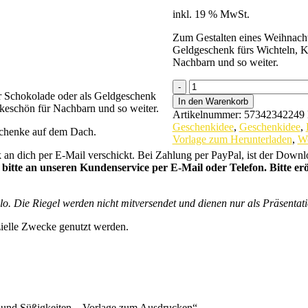
inkl. 19 % MwSt.
Zum Gestalten eines Weihnacht
Geldgeschenk fürs Wichteln, Kl
Nachbarn und so weiter.
Weihnachtsauto
r Schokolade oder als Geldgeschenk
für
In den Warenkorb
ankeschön für Nachbarn und so weiter.
Geldgeschenke
Artikelnummer:
57342342249
und
Geschenkidee
,
Geschenkidee
,
eschenke auf dem Dach.
Süßigkeiten
Vorlage zum Herunterladen
,
We
-
n dich per E-Mail verschickt. Bei Zahlung per PayPal, ist der Downloa
Vorlage
bitte an unseren Kundenservice per E-Mail oder Telefon. Bitte erö
zum
Ausdrucken
quantity
. Die Riegel werden nicht mitversendet und dienen nur als Präsentation
zielle Zwecke genutzt werden.
e und Süßigkeiten – Vorlage zum Ausdrucken“