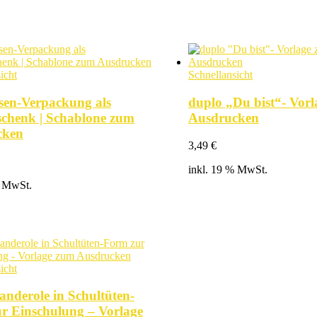
icht
Schnellansicht
sen-Verpackung als
duplo „Du bist“- Vor
schenk | Schablone zum
Ausdrucken
cken
3,49
€
inkl. 19 % MwSt.
% MwSt.
icht
anderole in Schultüten-
r Einschulung – Vorlage