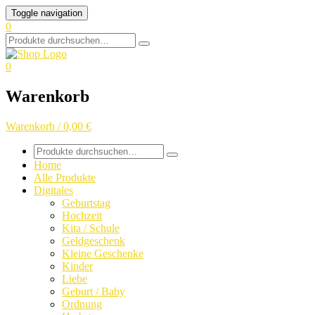
Skip
Toggle navigation
to
0
content
Search
for:
0
Warenkorb
Warenkorb / 0,00 €
Search
for:
Home
Alle Produkte
Digitales
Geburtstag
Hochzeit
Kita / Schule
Geldgeschenk
Kleine Geschenke
Kinder
Liebe
Geburt / Baby
Ordnung