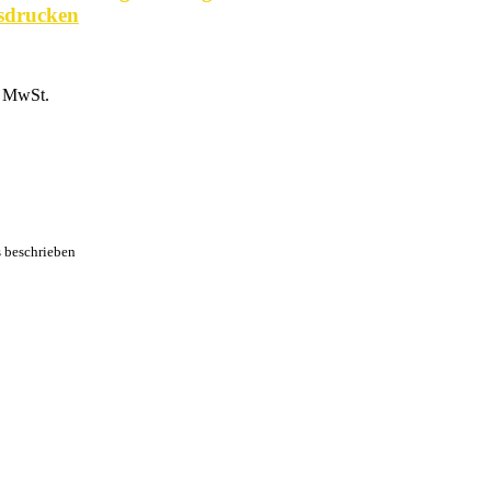
sdrucken
% MwSt.
s beschrieben