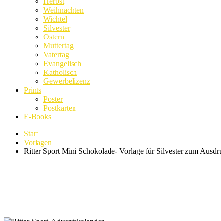
Herbst
Weihnachten
Wichtel
Silvester
Ostern
Muttertag
Vatertag
Evangelisch
Katholisch
Gewerbelizenz
Prints
Poster
Postkarten
E-Books
Start
Vorlagen
Ritter Sport Mini Schokolade- Vorlage für Silvester zum Ausd