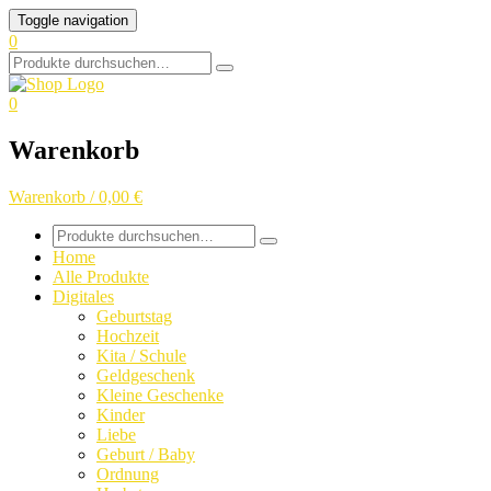
Skip
Toggle navigation
to
0
content
Search
for:
0
Warenkorb
Warenkorb / 0,00 €
Search
for:
Home
Alle Produkte
Digitales
Geburtstag
Hochzeit
Kita / Schule
Geldgeschenk
Kleine Geschenke
Kinder
Liebe
Geburt / Baby
Ordnung