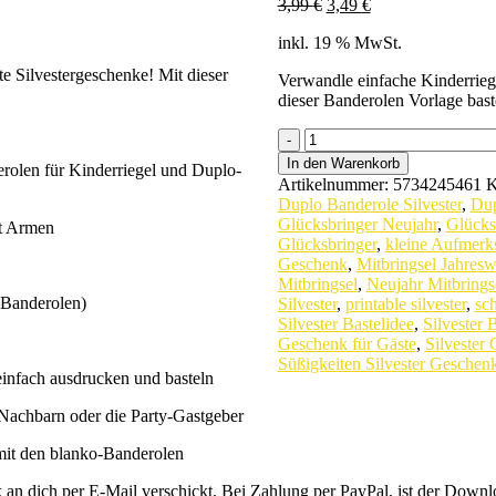
Ursprünglicher
Aktueller
3,99
€
3,49
€
Preis
Preis
inkl. 19 % MwSt.
war:
ist:
3,99 €
3,49 €.
e Silvestergeschenke! Mit dieser
Verwandle einfache Kinderriege
dieser Banderolen Vorlage baste
Kinderriegel
Banderole
In den Warenkorb
derolen für Kinderriegel und Duplo-
-
Artikelnummer:
5734245461
K
Vorlage
Duplo Banderole Silvester
,
Dup
mit
Glücksbringer Neujahr
,
Glücksb
it Armen
Silvesterfiguren
Glücksbringer
,
kleine Aufmerks
zum
Geschenk
,
Mitbringsel Jahresw
Ausdrucken
Mitbringsel
,
Neujahr Mitbrings
quantity
-Banderolen)
Silvester
,
printable silvester
,
sch
Silvester Bastelidee
,
Silvester 
Geschenk für Gäste
,
Silvester
Süßigkeiten Silvester Geschen
infach ausdrucken und basteln
, Nachbarn oder die Party-Gastgeber
mit den blanko-Banderolen
an dich per E-Mail verschickt. Bei Zahlung per PayPal, ist der Downloa