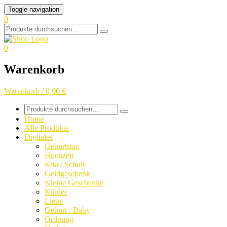
Skip
Toggle navigation
to
0
content
Search
for:
0
Warenkorb
Warenkorb / 0,00 €
Search
for:
Home
Alle Produkte
Digitales
Geburtstag
Hochzeit
Kita / Schule
Geldgeschenk
Kleine Geschenke
Kinder
Liebe
Geburt / Baby
Ordnung