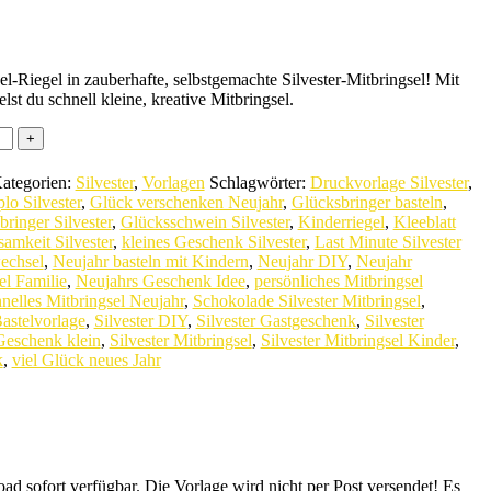
l-Riegel in zauberhafte, selbstgemachte Silvester-Mitbringsel! Mit
lst du schnell kleine, kreative Mitbringsel.
ategorien:
Silvester
,
Vorlagen
Schlagwörter:
Druckvorlage Silvester
,
lo Silvester
,
Glück verschenken Neujahr
,
Glücksbringer basteln
,
ringer Silvester
,
Glücksschwein Silvester
,
Kinderriegel
,
Kleeblatt
amkeit Silvester
,
kleines Geschenk Silvester
,
Last Minute Silvester
echsel
,
Neujahr basteln mit Kindern
,
Neujahr DIY
,
Neujahr
el Familie
,
Neujahrs Geschenk Idee
,
persönliches Mitbringsel
nelles Mitbringsel Neujahr
,
Schokolade Silvester Mitbringsel
,
Bastelvorlage
,
Silvester DIY
,
Silvester Gastgeschenk
,
Silvester
 Geschenk klein
,
Silvester Mitbringsel
,
Silvester Mitbringsel Kinder
,
k
,
viel Glück neues Jahr
d sofort verfügbar. Die Vorlage wird nicht per Post versendet! Es