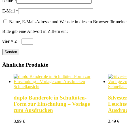
Name
*
E-Mail
*
Name, E-Mail-Adresse und Website in diesem Browser für meine
Bitte gib eine Antwort in Ziffern ein:
vier × 2 =
Senden
Ähnliche Produkte
Schnellansicht
Schnellans
duplo Banderole in Schultüten-
Silveste
Form zur Einschulung – Vorlage
Leuchts
zum Ausdrucken
Ausdru
3,99
€
3,49
€