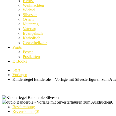
Herbst
Weihnachten
Wichtel
Silvester
Ostern
Muttertag
Vatertag
Evangelisch
Katholisch
Gewerbelizenz
Prints
Poster
Postkarten
E-Books
Start
Vorlagen
Kinderriegel Banderole – Vorlage mit Silvesterfiguren zum Au
Beschreibung
Rezensionen (0)