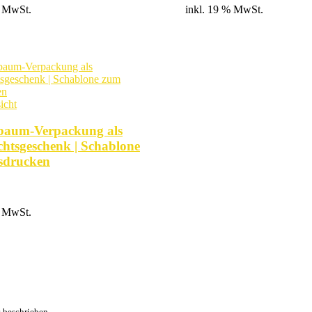
% MwSt.
inkl. 19 % MwSt.
icht
baum-Verpackung als
htsgeschenk | Schablone
sdrucken
% MwSt.
s beschrieben