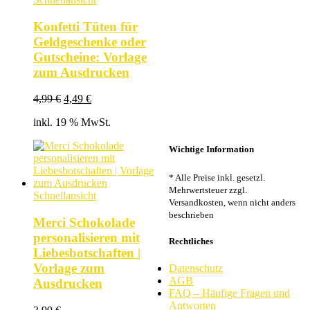
Konfetti Tüten für
Geldgeschenke oder
Gutscheine: Vorlage
zum Ausdrucken
Ursprünglicher
Aktueller
4,99
€
4,49
€
Preis
Preis
inkl. 19 % MwSt.
war:
ist:
4,99 €
4,49 €.
Wichtige Information
* Alle Preise inkl. gesetzl.
Mehrwertsteuer zzgl.
Schnellansicht
Versandkosten, wenn nicht anders
beschrieben
Merci Schokolade
personalisieren mit
Rechtliches
Liebesbotschaften |
Vorlage zum
Datenschutz
AGB
Ausdrucken
FAQ – Häufige Fragen und
Antworten