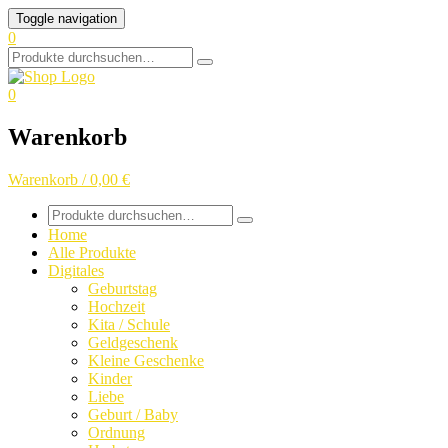
Skip
Toggle navigation
to
0
content
Search
for:
0
Warenkorb
Warenkorb / 0,00 €
Search
for:
Home
Alle Produkte
Digitales
Geburtstag
Hochzeit
Kita / Schule
Geldgeschenk
Kleine Geschenke
Kinder
Liebe
Geburt / Baby
Ordnung