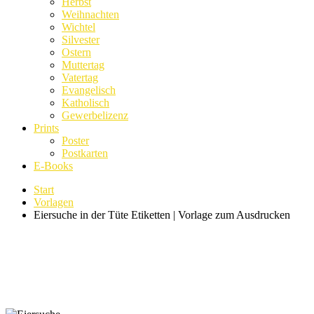
Herbst
Weihnachten
Wichtel
Silvester
Ostern
Muttertag
Vatertag
Evangelisch
Katholisch
Gewerbelizenz
Prints
Poster
Postkarten
E-Books
Start
Vorlagen
Eiersuche in der Tüte Etiketten | Vorlage zum Ausdrucken