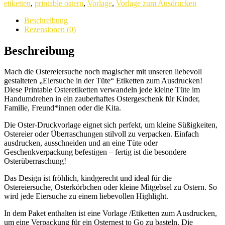
etiketten
,
printable ostern
,
Vorlage
,
Vorlage zum Ausdrucken
quantity
Beschreibung
Rezensionen (0)
Beschreibung
Mach die Ostereiersuche noch magischer mit unseren liebevoll
gestalteten „Eiersuche in der Tüte“ Etiketten zum Ausdrucken!
Diese Printable Osteretiketten verwandeln jede kleine Tüte im
Handumdrehen in ein zauberhaftes Ostergeschenk für Kinder,
Familie, Freund*innen oder die Kita.
Die Oster-Druckvorlage eignet sich perfekt, um kleine Süßigkeiten,
Ostereier oder Überraschungen stilvoll zu verpacken. Einfach
ausdrucken, ausschneiden und an eine Tüte oder
Geschenkverpackung befestigen – fertig ist die besondere
Osterüberraschung!
Das Design ist fröhlich, kindgerecht und ideal für die
Ostereiersuche, Osterkörbchen oder kleine Mitgebsel zu Ostern. So
wird jede Eiersuche zu einem liebevollen Highlight.
In dem Paket enthalten ist eine Vorlage /Etiketten zum Ausdrucken,
um eine Verpackung für ein Osternest to Go zu basteln. Die