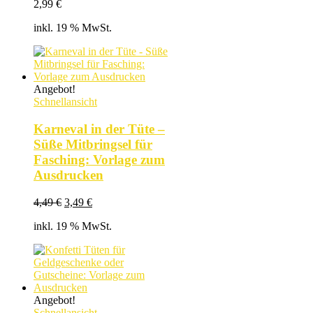
2,99
€
inkl. 19 % MwSt.
Angebot!
Schnellansicht
Karneval in der Tüte –
Süße Mitbringsel für
Fasching: Vorlage zum
Ausdrucken
Ursprünglicher
Aktueller
4,49
€
3,49
€
Preis
Preis
inkl. 19 % MwSt.
war:
ist:
4,49 €
3,49 €.
Angebot!
Schnellansicht