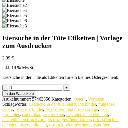
Eiersuche in der Tüte Etiketten | Vorlage
zum Ausdrucken
2,99
€
inkl. 19 % MwSt.
Eiersuche in der Tüte als Etiketten für ein kleines Ostergeschenk.
Eiersuche
in
In den Warenkorb
der
Artikelnummer:
57463356
Kategorien:
Ostern
,
Vorlagen
Tüte
Schlagwörter:
eiersuche in der tüte
,
eiersuche kinder
,
mitgebsel
Etiketten
ostern
,
oster diy kinder
,
oster download druckvorlage
,
oster
|
printables
,
osteranhänger druckbar
,
ostereiersuche etiketten
,
Vorlage
osteretiketten druckvorlage
,
ostergeschenk kinder
,
osterkörbchen
zum
etiketten
,
ostern etiketten
,
ostern kinder geschenk
,
ostertüten
Ausdrucken