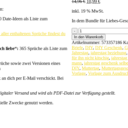
Ursprünglicher
Aktueller
14,96
€
10,99
€
Preis
Preis
n:
inkl. 19 % MwSt.
war:
ist:
14,96 €
10,99 €.
 Date-Ideen als Liste zum
In dem Bundle für Liebes-Gesc
Bundle:
 aller enthaltenen Sprüche findest du
4
In den Warenkorb
Vorlagen
Artikelnummer:
573357186
Ka
für
Briefe
,
DIY
,
DIY Geschenk
,
G
ch liebe“:
365 Sprüche als Liste zum
Liebes-
Jahrestag
,
jahrestag beziehung
Geschenke
für ihn nicht kitschig
,
jahrestag
|
mann
,
jahrestag geschenk selb
üche sowie zwei Versionen eines
Vorlagen
DIY
,
Muttertag
,
Muttertagsges
n
zum
Vorlage
,
Vorlage zum Ausdruc
Ausdrucken
an dich per E-Mail verschickt. Bei
quantity
digitaler Versand und wird als PDF-Datei zur Verfügung gestellt.
zielle Zwecke genutzt werden.