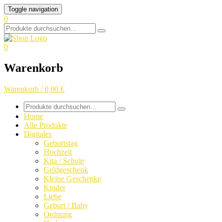
Skip
Toggle navigation
to
0
content
Search
for:
0
Warenkorb
Warenkorb / 0,00 €
Search
for:
Home
Alle Produkte
Digitales
Geburtstag
Hochzeit
Kita / Schule
Geldgeschenk
Kleine Geschenke
Kinder
Liebe
Geburt / Baby
Ordnung