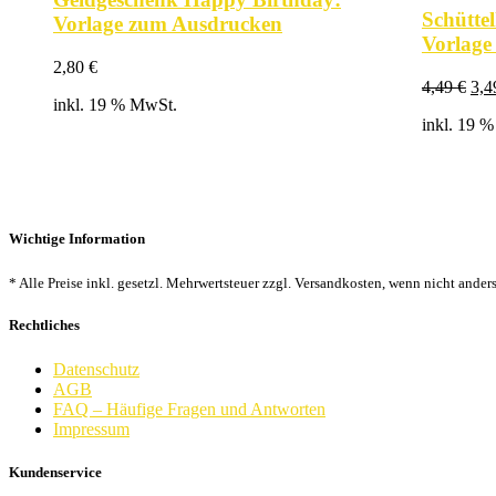
Schütte
Vorlage zum Ausdrucken
Vorlage
2,80
€
Urs
4,49
€
3,
inkl. 19 % MwSt.
Pre
inkl. 19 
war
4,4
Wichtige Information
* Alle Preise inkl. gesetzl. Mehrwertsteuer zzgl. Versandkosten, wenn nicht ander
Rechtliches
Datenschutz
AGB
FAQ – Häufige Fragen und Antworten
Impressum
Kundenservice