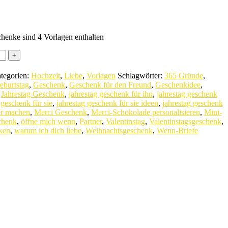
henke sind 4 Vorlagen enthalten
tegorien:
Hochzeit
,
Liebe
,
Vorlagen
Schlagwörter:
365 Gründe
,
eburtstag
,
Geschenk
,
Geschenk für den Freund
,
Geschenkidee
,
,
Jahrestag Geschenk
,
jahrestag geschenk für ihn
,
jahrestag geschenk
 geschenk für sie
,
jahrestag geschenk für sie ideen
,
jahrestag geschenk
er machen
,
Merci Geschenk
,
Merci-Schokolade personalisieren
,
Mini-
chenk
,
öffne mich wenn
,
Partner
,
Valentinstag
,
Valentinstagsgeschenk
,
ken
,
warum ich dich liebe
,
Weihnachtsgeschenk
,
Wenn-Briefe