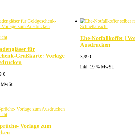
Schnellansicht
icht
Ehe-Notfallkoffer | V
Ausdrucken
dengläser für
chenk-Grußkarte: Vorlage
3,99
€
sdrucken
inkl. 19 % MwSt.
prünglicher
Aktueller
99
€
is
Preis
% MwSt.
:
ist:
9 €
3,99 €.
icht
Sprüche- Vorlage zum
cken