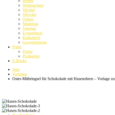
Herbst
Weihnachten
Wichtel
Silvester
Ostern
Muttertag
Vatertag
Evangelisch
Katholisch
Gewerbelizenz
Prints
Poster
Postkarten
E-Books
Start
Vorlagen
Oster-Mitbringsel für Schokolade mit Hasenohren – Vorlage 