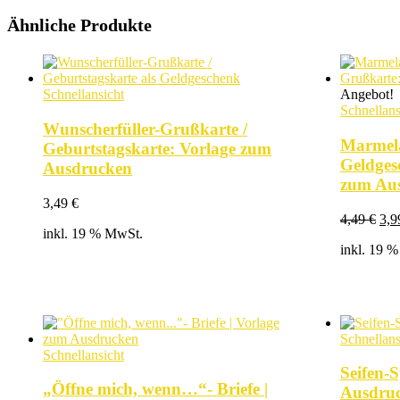
Ähnliche Produkte
Schnellansicht
Angebot!
Schnellans
Wunscherfüller-Grußkarte /
Marmela
Geburtstagskarte: Vorlage zum
Geldges
Ausdrucken
zum Au
3,49
€
Urs
4,49
€
3,
inkl. 19 % MwSt.
Pre
inkl. 19 
war
4,4
Schnellans
Schnellansicht
Seifen-
„Öffne mich, wenn…“- Briefe |
Ausdru