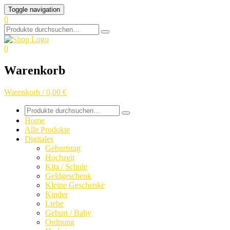
Skip
Toggle navigation
to
0
content
Search
for:
0
Warenkorb
Warenkorb / 0,00 €
Search
for:
Home
Alle Produkte
Digitales
Geburtstag
Hochzeit
Kita / Schule
Geldgeschenk
Kleine Geschenke
Kinder
Liebe
Geburt / Baby
Ordnung