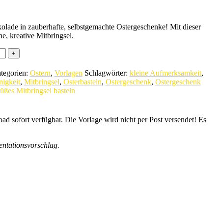
olade in zauberhafte, selbstgemachte Ostergeschenke! Mit dieser
ne, kreative Mitbringsel.
tegorien:
Ostern
,
Vorlagen
Schlagwörter:
kleine Aufmerksamkeit
,
nigkeit
,
Mitbringsel
,
Osterbasteln
,
Ostergeschenk
,
Ostergeschenk
üßes Mitbringsel basteln
d sofort verfügbar. Die Vorlage wird nicht per Post versendet! Es
entationsvorschlag.