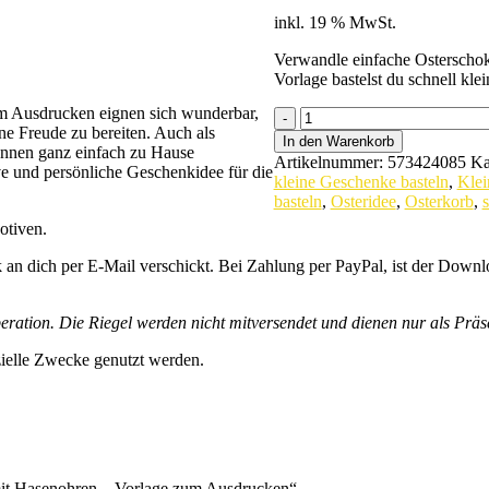
inkl. 19 % MwSt.
Verwandle einfache Osterschok
Vorlage bastelst du schnell klei
zum Ausdrucken eignen sich wunderbar,
Oster-
ne Freude zu bereiten. Auch als
Mitbringsel
In den Warenkorb
önnen ganz einfach zu Hause
für
Artikelnummer:
573424085
Ka
ve und persönliche Geschenkidee für die
Schokolade
kleine Geschenke basteln
,
Klei
mit
basteln
,
Osteridee
,
Osterkorb
,
s
Hasenohren
otiven.
-
Vorlage
an dich per E-Mail verschickt. Bei Zahlung per PayPal, ist der Downloa
zum
Ausdrucken
quantity
ration. Die Riegel werden nicht mitversendet und dienen nur als Präs
zielle Zwecke genutzt werden.
 mit Hasenohren – Vorlage zum Ausdrucken“