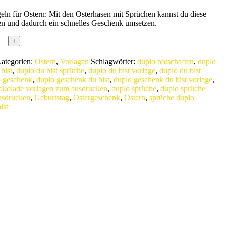
ln für Ostern: Mit den Osterhasen mit Sprüchen kannst du diese
n und dadurch ein schnelles Geschenk umsetzen.
ategorien:
Ostern
,
Vorlagen
Schlagwörter:
duplo botschaften
,
duplo
bist
,
duplo du bist sprüche
,
duplo du bist vorlage
,
duplo du bist
 geschenk
,
duplo geschenk du bist
,
duplo geschenk du bist vorlage
,
okolade vorlagen zum ausdrucken
,
duplo sprüche
,
duplo sprüche
usdrucken
,
Geburtstag
,
Ostergeschenk
,
Ostern
,
sprüche duplo
ist