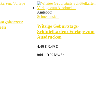
Angebot!
Schnellansicht
tagskerzen:
Witzige Geburtstags-
ken
Schüttelkarten: Vorlage zum
Ausdrucken
Ursprünglicher
Aktueller
4,49
€
3,49
€
Preis
Preis
inkl. 19 % MwSt.
war:
ist:
4,49 €
3,49 €.