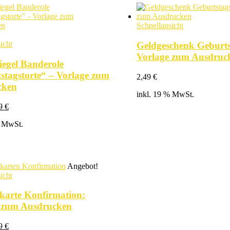
Schnellansicht
icht
Geldgeschenk Geburts
Vorlage zum Ausdruc
iegel Banderole
stagstorte“ – Vorlage zum
2,49
€
cken
inkl. 19 % MwSt.
prünglicher
Aktueller
49
€
is
Preis
% MwSt.
:
ist:
9 €
4,49 €.
Angebot!
icht
lkarte Konfirmation:
 zum Ausdrucken
prünglicher
Aktueller
49
€