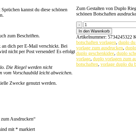
Zum Gestalten von Duplo Riege
t Sprüchen kannst du diese schönen
schönen Botschaften ausdrucke
n.
duplo
Sprüche
In den Warenkorb
-
uch zum Beschriften.
Artikelnummer:
5734245322
K
Vorlage
botschaften vorlagen
,
duplo du 
für
an dich per E-Mail verschickt. Bei
vorlage zum ausdrucken
,
duplo
Ostern
rd nicht per Post versendet! Es erfolgt
duplo geschenkidee
,
duplo sch
zum
vorlage
,
duplo vorlagen zum a
Ausdrucken
botschaften
,
vorlage duplo du b
lo. Die Riegel werden nicht
quantity
nn vom Vorschaubild leicht abweichen.
zielle Zwecke genutzt werden.
rn zum Ausdrucken“
sind mit
*
markiert