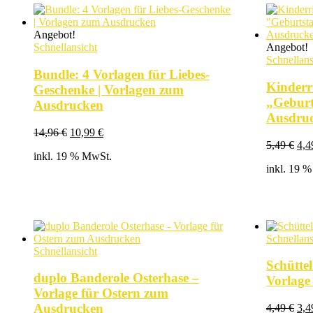
Angebot!
Schnellansicht
Angebot!
Schnellans
Bundle: 4 Vorlagen für Liebes-
Kinderr
Geschenke | Vorlagen zum
„Geburt
Ausdrucken
Ausdru
Ursprünglicher
Aktueller
14,96
€
10,99
€
Preis
Preis
Urs
5,49
€
4,
inkl. 19 % MwSt.
war:
ist:
Pre
inkl. 19 
14,96 €
10,99 €.
war
5,4
Schnellans
Schnellansicht
Schütte
duplo Banderole Osterhase –
Vorlage
Vorlage für Ostern zum
Urs
Ausdrucken
4,49
€
3,