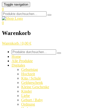
Skip
Toggle navigation
to
0
content
Search
for:
0
Warenkorb
Warenkorb / 0,00 €
Search
for:
Home
Alle Produkte
Digitales
Geburtstag
Hochzeit
Kita / Schule
Geldgeschenk
Kleine Geschenke
Kinder
Liebe
Geburt / Baby
Ordnung