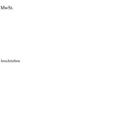
is
Preis
% MwSt.
:
ist:
9 €
3,49 €.
s beschrieben