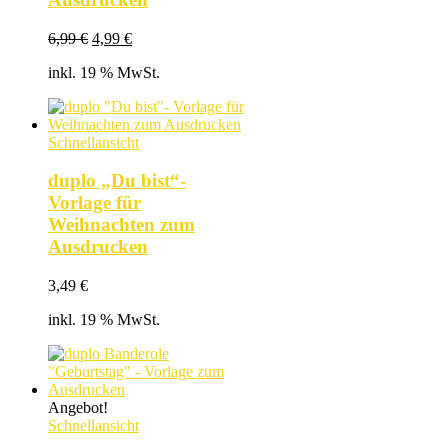
Ursprünglicher
Aktueller
6,99
€
4,99
€
Preis
Preis
inkl. 19 % MwSt.
war:
ist:
6,99 €
4,99 €.
Schnellansicht
duplo „Du bist“-
Vorlage für
Weihnachten zum
Ausdrucken
3,49
€
inkl. 19 % MwSt.
Angebot!
Schnellansicht