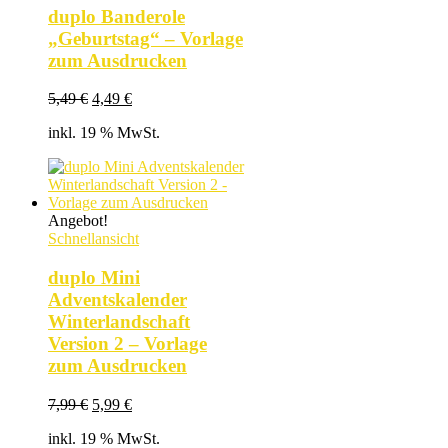
duplo Banderole
„Geburtstag“ – Vorlage
zum Ausdrucken
Ursprünglicher
Aktueller
5,49
€
4,49
€
Preis
Preis
inkl. 19 % MwSt.
war:
ist:
5,49 €
4,49 €.
Angebot!
Schnellansicht
duplo Mini
Adventskalender
Winterlandschaft
Version 2 – Vorlage
zum Ausdrucken
Ursprünglicher
Aktueller
7,99
€
5,99
€
Preis
Preis
inkl. 19 % MwSt.
war:
ist: