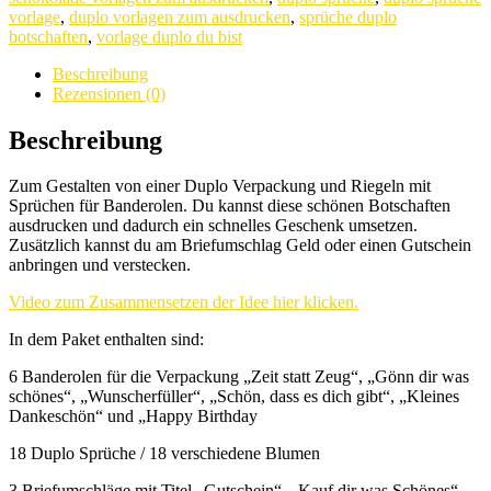
zum
vorlage
,
duplo vorlagen zum ausdrucken
,
sprüche duplo
Ausdrucken
botschaften
,
vorlage duplo du bist
quantity
Beschreibung
Rezensionen (0)
Beschreibung
Zum Gestalten von einer Duplo Verpackung und Riegeln mit
Sprüchen für Banderolen. Du kannst diese schönen Botschaften
ausdrucken und dadurch ein schnelles Geschenk umsetzen.
Zusätzlich kannst du am Briefumschlag Geld oder einen Gutschein
anbringen und verstecken.
Video zum Zusammensetzen der Idee hier klicken.
In dem Paket enthalten sind:
6 Banderolen für die Verpackung „Zeit statt Zeug“, „Gönn dir was
schönes“, „Wunscherfüller“, „Schön, dass es dich gibt“, „Kleines
Dankeschön“ und „Happy Birthday
18 Duplo Sprüche / 18 verschiedene Blumen
3 Briefumschläge mit Titel „Gutschein“, „Kauf dir was Schönes“