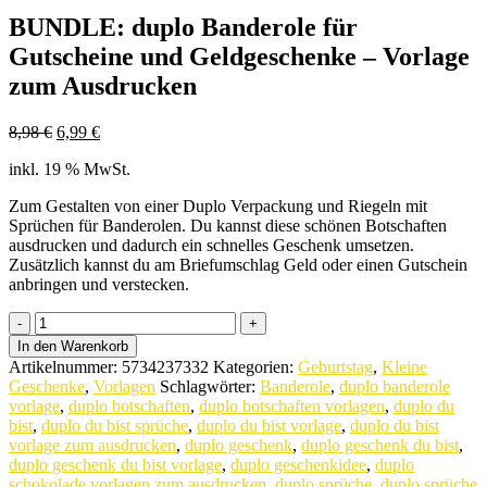
BUNDLE: duplo Banderole für
Gutscheine und Geldgeschenke – Vorlage
zum Ausdrucken
Ursprünglicher
Aktueller
8,98
€
6,99
€
Preis
Preis
inkl. 19 % MwSt.
war:
ist:
8,98 €
6,99 €.
Zum Gestalten von einer Duplo Verpackung und Riegeln mit
Sprüchen für Banderolen. Du kannst diese schönen Botschaften
ausdrucken und dadurch ein schnelles Geschenk umsetzen.
Zusätzlich kannst du am Briefumschlag Geld oder einen Gutschein
anbringen und verstecken.
BUNDLE:
duplo
In den Warenkorb
Banderole
Artikelnummer:
5734237332
Kategorien:
Geburtstag
,
Kleine
für
Geschenke
,
Vorlagen
Schlagwörter:
Banderole
,
duplo banderole
Gutscheine
vorlage
,
duplo botschaften
,
duplo botschaften vorlagen
,
duplo du
und
bist
,
duplo du bist sprüche
,
duplo du bist vorlage
,
duplo du bist
Geldgeschenke
vorlage zum ausdrucken
,
duplo geschenk
,
duplo geschenk du bist
,
-
duplo geschenk du bist vorlage
,
duplo geschenkidee
,
duplo
Vorlage
schokolade vorlagen zum ausdrucken
,
duplo sprüche
,
duplo sprüche