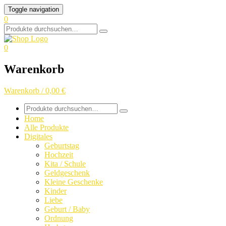
Skip
Toggle navigation
to
0
content
Search
for:
0
Warenkorb
Warenkorb / 0,00 €
Search
for:
Home
Alle Produkte
Digitales
Geburtstag
Hochzeit
Kita / Schule
Geldgeschenk
Kleine Geschenke
Kinder
Liebe
Geburt / Baby
Ordnung