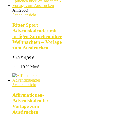
Angebot!
Schnellansicht
Ritter Sport
Adventskalender mit
lustigen Sprüchen über
Weihnachten – Vorlage
zum Ausdrucken
Ursprünglicher
Aktueller
5,49
€
4,99
€
Preis
Preis
inkl. 19 % MwSt.
war:
ist:
5,49 €
4,99 €.
Schnellansicht
Affirmationen-
Adventskalender –
Vorlage zum
Ausdrucken