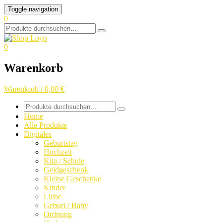
Skip
Toggle navigation
to
0
content
Search
for:
0
Warenkorb
Warenkorb / 0,00 €
Search
for:
Home
Alle Produkte
Digitales
Geburtstag
Hochzeit
Kita / Schule
Geldgeschenk
Kleine Geschenke
Kinder
Liebe
Geburt / Baby
Ordnung