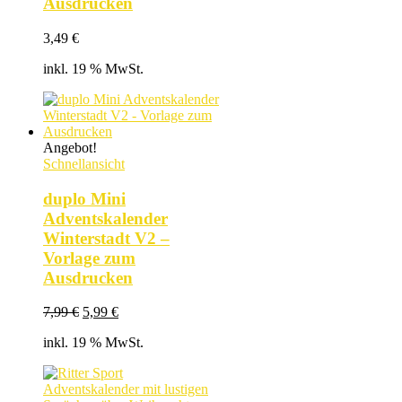
Ausdrucken
3,49
€
inkl. 19 % MwSt.
Angebot!
Schnellansicht
duplo Mini
Adventskalender
Winterstadt V2 –
Vorlage zum
Ausdrucken
Ursprünglicher
Aktueller
7,99
€
5,99
€
Preis
Preis
inkl. 19 % MwSt.
war:
ist:
7,99 €
5,99 €.