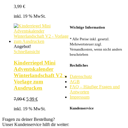
3,99
€
inkl. 19 % MwSt.
Wichtige Information
* Alle Preise inkl. gesetzl.
Mehrwertsteuer zzgl.
Angebot!
Versandkosten, wenn nicht anders
Schnellansicht
beschrieben
Kinderriegel Mini
Rechtliches
Adventskalender
Winterlandschaft V2 –
Datenschutz
Vorlage zum
AGB
FAQ – Häufige Fragen und
Ausdrucken
Antworten
Impressum
Ursprünglicher
Aktueller
7,99
€
5,99
€
Preis
Preis
Kundenservice
inkl. 19 % MwSt.
war:
ist:
7,99 €
5,99 €.
Fragen zu deiner Bestellung?
Unser Kundenservice hilft dir weiter: