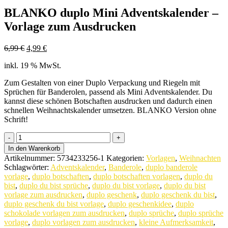
BLANKO duplo Mini Adventskalender –
Vorlage zum Ausdrucken
Ursprünglicher
Aktueller
6,99
€
4,99
€
Preis
Preis
inkl. 19 % MwSt.
war:
ist:
6,99 €
4,99 €.
Zum Gestalten von einer Duplo Verpackung und Riegeln mit
Sprüchen für Banderolen, passend als Mini Adventskalender. Du
kannst diese schönen Botschaften ausdrucken und dadurch einen
schnellen Weihnachtskalender umsetzen. BLANKO Version ohne
Schrift!
BLANKO
duplo
In den Warenkorb
Mini
Artikelnummer:
5734233256-1
Kategorien:
Vorlagen
,
Weihnachten
Adventskalender
Schlagwörter:
Adventskalender
,
Banderole
,
duplo banderole
-
vorlage
,
duplo botschaften
,
duplo botschaften vorlagen
,
duplo du
Vorlage
bist
,
duplo du bist sprüche
,
duplo du bist vorlage
,
duplo du bist
zum
vorlage zum ausdrucken
,
duplo geschenk
,
duplo geschenk du bist
,
Ausdrucken
duplo geschenk du bist vorlage
,
duplo geschenkidee
,
duplo
quantity
schokolade vorlagen zum ausdrucken
,
duplo sprüche
,
duplo sprüche
vorlage
,
duplo vorlagen zum ausdrucken
,
kleine Aufmerksamkeit
,