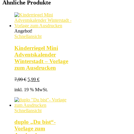
Ähnliche Produkte
Angebot!
Schnellansicht
Kinderriegel Mini
Adventskalender
Winterstadt – Vorlage
zum Ausdrucken
Ursprünglicher
Aktueller
7,99
€
5,99
€
Preis
Preis
inkl. 19 % MwSt.
war:
ist:
7,99 €
5,99 €.
Schnellansicht
duplo „Du bist“-
Vorlage zum