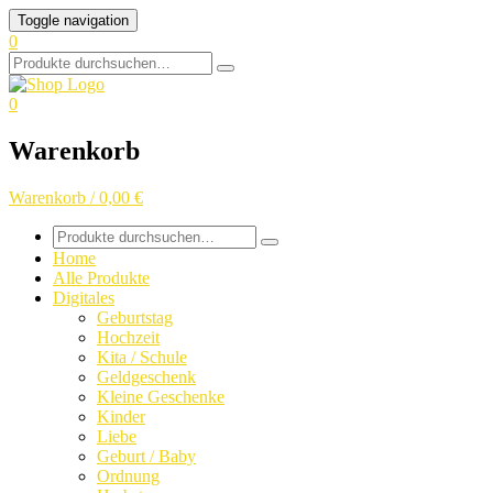
Skip
Toggle navigation
to
0
content
Search
for:
0
Warenkorb
Warenkorb / 0,00 €
Search
for:
Home
Alle Produkte
Digitales
Geburtstag
Hochzeit
Kita / Schule
Geldgeschenk
Kleine Geschenke
Kinder
Liebe
Geburt / Baby
Ordnung