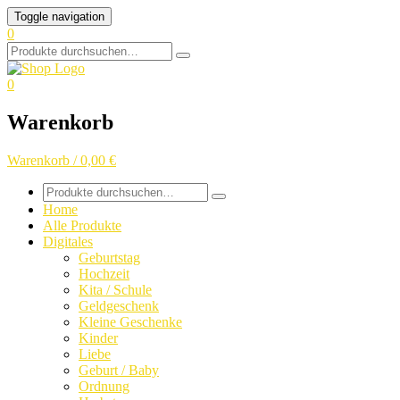
Skip
Toggle navigation
to
0
content
Search
for:
0
Warenkorb
Warenkorb / 0,00 €
Search
for:
Home
Alle Produkte
Digitales
Geburtstag
Hochzeit
Kita / Schule
Geldgeschenk
Kleine Geschenke
Kinder
Liebe
Geburt / Baby
Ordnung