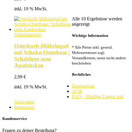
inkl. 19 % MwSt.
Alle 10 Ergebnisse werden
Nach
angezeigt
Beliebtheit
sortiert
Schnellansicht
Wichtige Information
Osterkorb-Mitbringsel
* Alle Preise inkl. gesetzl.
mit Schoko-Osterhase |
Mehrwertsteuer zzgl.
Versandkosten, wenn nicht anders
Schablone zum
beschrieben
Ausdrucken
Rechtliches
2,99
€
Datenschutz
inkl. 19 % MwSt.
AGB
FAQ – Häufige Fragen und
Antworten
Impressum
Kundenservice
Fragen zu deiner Bestellung?