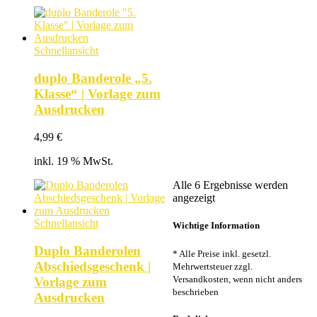
Schnellansicht
duplo Banderole „5.
Klasse“ | Vorlage zum
Ausdrucken
4,99
€
inkl. 19 % MwSt.
Alle 6 Ergebnisse werden
Nach
angezeigt
Beliebtheit
sortiert
Schnellansicht
Wichtige Information
Duplo Banderolen
* Alle Preise inkl. gesetzl.
Abschiedsgeschenk |
Mehrwertsteuer zzgl.
Versandkosten, wenn nicht anders
Vorlage zum
beschrieben
Ausdrucken