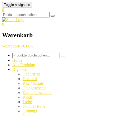
Skip
Toggle navigation
to
0
content
Search
for:
0
Warenkorb
Warenkorb / 0,00 €
Search
for:
Home
Alle Produkte
Digitales
Geburtstag
Hochzeit
Kita / Schule
Geldgeschenk
Kleine Geschenke
Kinder
Liebe
Geburt / Baby
Ordnung