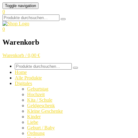
Skip
Toggle navigation
to
0
content
Search
for:
0
Warenkorb
Warenkorb / 0,00 €
Search
for:
Home
Alle Produkte
Digitales
Geburtstag
Hochzeit
Kita / Schule
Geldgeschenk
Kleine Geschenke
Kinder
Liebe
Geburt / Baby
Ordnung