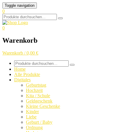
Skip
Toggle navigation
to
0
content
Search
for:
0
Warenkorb
Warenkorb / 0,00 €
Search
for:
Home
Alle Produkte
Digitales
Geburtstag
Hochzeit
Kita / Schule
Geldgeschenk
Kleine Geschenke
Kinder
Liebe
Geburt / Baby
Ordnung