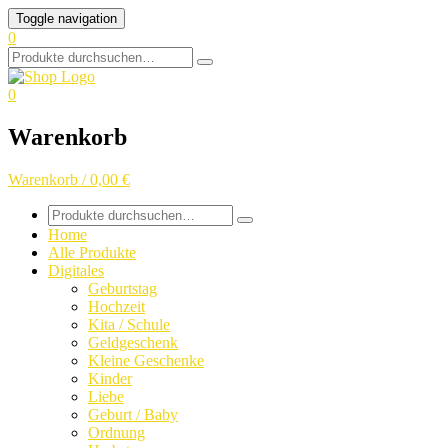
Skip
Toggle navigation
to
0
content
Search
for:
0
Warenkorb
Warenkorb / 0,00 €
Search
for:
Home
Alle Produkte
Digitales
Geburtstag
Hochzeit
Kita / Schule
Geldgeschenk
Kleine Geschenke
Kinder
Liebe
Geburt / Baby
Ordnung