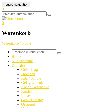
Skip
Toggle navigation
to
0
content
Search
for:
0
Warenkorb
Warenkorb / 0,00 €
Search
for:
Home
Alle Produkte
Digitales
Geburtstag
Hochzeit
Kita / Schule
Geldgeschenk
Kleine Geschenke
Kinder
Liebe
Geburt / Baby
Ordnung