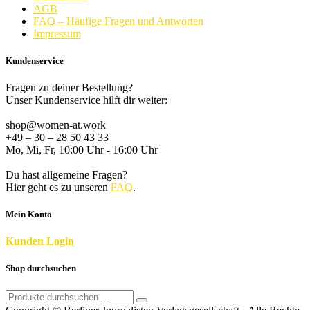
AGB
FAQ – Häufige Fragen und Antworten
Impressum
Kundenservice
Fragen zu deiner Bestellung?
Unser Kundenservice hilft dir weiter:
shop@women-at.work
+49 – 30 – 28 50 43 33
Mo, Mi, Fr, 10:00 Uhr - 16:00 Uhr
Du hast allgemeine Fragen?
Hier geht es zu unseren
FAQ
.
Mein Konto
K
unden
Login
Shop durchsuchen
Search
for: