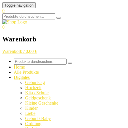
Skip
Toggle navigation
to
0
content
Search
for:
0
Warenkorb
Warenkorb / 0,00 €
Search
for:
Home
Alle Produkte
Digitales
Geburtstag
Hochzeit
Kita / Schule
Geldgeschenk
Kleine Geschenke
Kinder
Liebe
Geburt / Baby
Ordnung