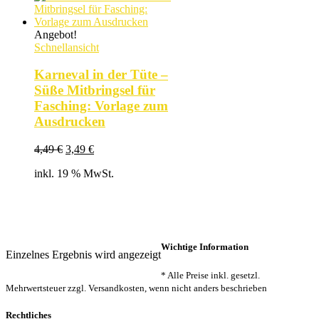
Angebot!
Schnellansicht
Karneval in der Tüte –
Süße Mitbringsel für
Fasching: Vorlage zum
Ausdrucken
Ursprünglicher
Aktueller
4,49
€
3,49
€
Preis
Preis
inkl. 19 % MwSt.
war:
ist:
4,49 €
3,49 €.
Wichtige Information
Einzelnes Ergebnis wird angezeigt
* Alle Preise inkl. gesetzl.
Mehrwertsteuer zzgl. Versandkosten, wenn nicht anders beschrieben
Rechtliches