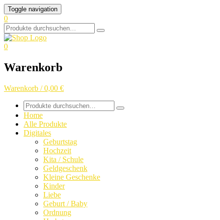
Skip
Toggle navigation
to
0
content
Search
for:
0
Warenkorb
Warenkorb / 0,00 €
Search
for:
Home
Alle Produkte
Digitales
Geburtstag
Hochzeit
Kita / Schule
Geldgeschenk
Kleine Geschenke
Kinder
Liebe
Geburt / Baby
Ordnung