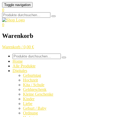
Skip
Toggle navigation
to
0
content
Search
for:
0
Warenkorb
Warenkorb / 0,00 €
Search
for:
Home
Alle Produkte
Digitales
Geburtstag
Hochzeit
Kita / Schule
Geldgeschenk
Kleine Geschenke
Kinder
Liebe
Geburt / Baby
Ordnung