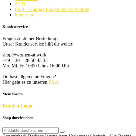
AGB
FAQ – Häufige Fragen und Antworten
Impressum
Kundenservice
Fragen zu deiner Bestellung?
Unser Kundenservice hilft dir weiter:
shop@women-at.work
+49 – 30 – 28 50 43 33
Mo, Mi, Fr, 10:00 Uhr - 16:00 Uhr
Du hast allgemeine Fragen?
Hier geht es zu unseren
FAQ
.
Mein Konto
K
unden
Login
Shop durchsuchen
Search
for: