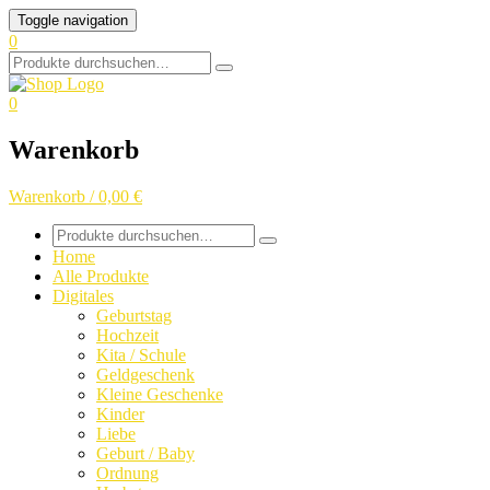
Skip
Toggle navigation
to
0
content
Search
for:
0
Warenkorb
Warenkorb / 0,00 €
Search
for:
Home
Alle Produkte
Digitales
Geburtstag
Hochzeit
Kita / Schule
Geldgeschenk
Kleine Geschenke
Kinder
Liebe
Geburt / Baby
Ordnung