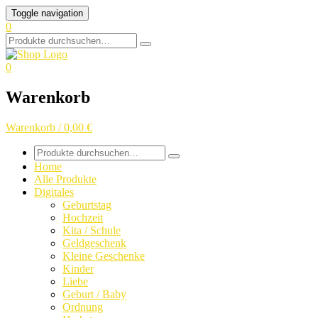
Skip
Toggle navigation
to
0
content
Search
for:
0
Warenkorb
Warenkorb / 0,00 €
Search
for:
Home
Alle Produkte
Digitales
Geburtstag
Hochzeit
Kita / Schule
Geldgeschenk
Kleine Geschenke
Kinder
Liebe
Geburt / Baby
Ordnung