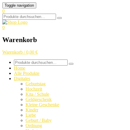
Skip
Toggle navigation
to
0
content
Search
for:
0
Warenkorb
Warenkorb / 0,00 €
Search
for:
Home
Alle Produkte
Digitales
Geburtstag
Hochzeit
Kita / Schule
Geldgeschenk
Kleine Geschenke
Kinder
Liebe
Geburt / Baby
Ordnung