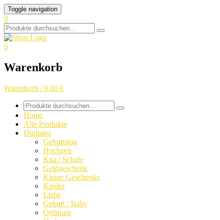
Skip
Toggle navigation
to
0
content
Search
for:
0
Warenkorb
Warenkorb / 0,00 €
Search
for:
Home
Alle Produkte
Digitales
Geburtstag
Hochzeit
Kita / Schule
Geldgeschenk
Kleine Geschenke
Kinder
Liebe
Geburt / Baby
Ordnung