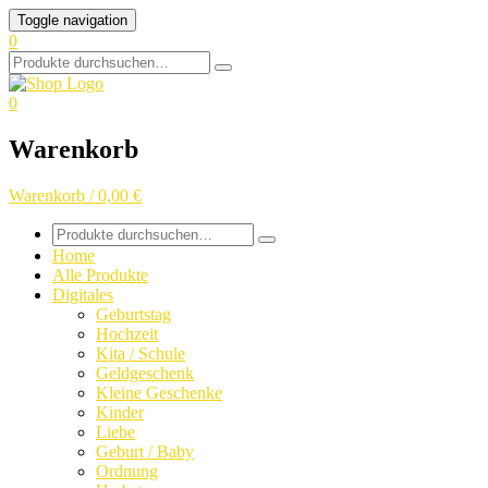
Skip
Toggle navigation
to
0
content
Search
for:
0
Warenkorb
Warenkorb / 0,00 €
Search
for:
Home
Alle Produkte
Digitales
Geburtstag
Hochzeit
Kita / Schule
Geldgeschenk
Kleine Geschenke
Kinder
Liebe
Geburt / Baby
Ordnung