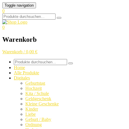
Skip
Toggle navigation
to
0
content
Search
for:
0
Warenkorb
Warenkorb / 0,00 €
Search
for:
Home
Alle Produkte
Digitales
Geburtstag
Hochzeit
Kita / Schule
Geldgeschenk
Kleine Geschenke
Kinder
Liebe
Geburt / Baby
Ordnung