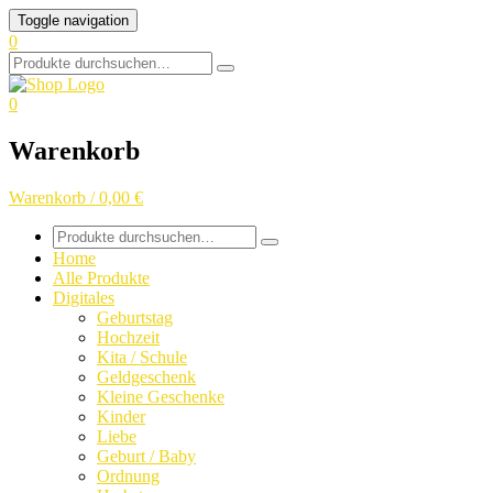
Skip
Toggle navigation
to
0
content
Search
for:
0
Warenkorb
Warenkorb / 0,00 €
Search
for:
Home
Alle Produkte
Digitales
Geburtstag
Hochzeit
Kita / Schule
Geldgeschenk
Kleine Geschenke
Kinder
Liebe
Geburt / Baby
Ordnung