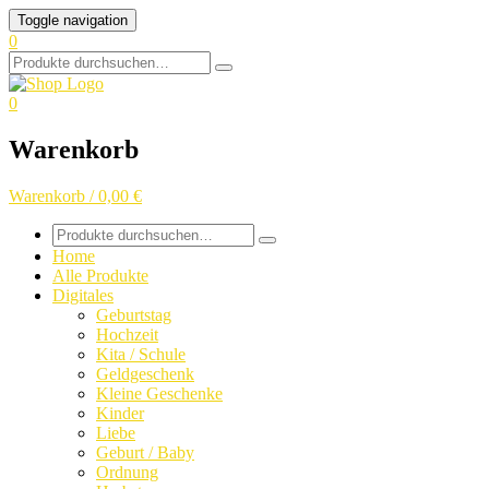
Skip
Toggle navigation
to
0
content
Search
for:
0
Warenkorb
Warenkorb / 0,00 €
Search
for:
Home
Alle Produkte
Digitales
Geburtstag
Hochzeit
Kita / Schule
Geldgeschenk
Kleine Geschenke
Kinder
Liebe
Geburt / Baby
Ordnung