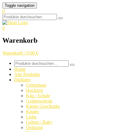
Skip
Toggle navigation
to
0
content
Search
for:
0
Warenkorb
Warenkorb / 0,00 €
Search
for:
Home
Alle Produkte
Digitales
Geburtstag
Hochzeit
Kita / Schule
Geldgeschenk
Kleine Geschenke
Kinder
Liebe
Geburt / Baby
Ordnung