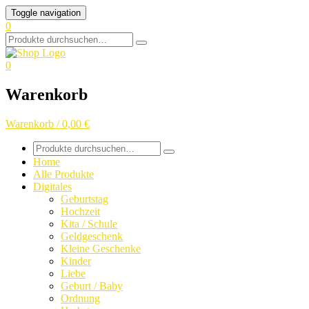
Skip
Toggle navigation
to
0
content
Search
for:
0
Warenkorb
Warenkorb / 0,00 €
Search
for:
Home
Alle Produkte
Digitales
Geburtstag
Hochzeit
Kita / Schule
Geldgeschenk
Kleine Geschenke
Kinder
Liebe
Geburt / Baby
Ordnung