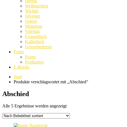
Herbst
Weihnachten
Wichtel
Silvester
Ostern
Muttertag
Vatertag
Evangelisch
Katholisch
Gewerbelizenz
Prints
Poster
Postkarten
E-Books
Start
Produkte verschlagwortet mit „Abschied“
Abschied
Nach
Alle 5 Ergebnisse werden angezeigt
Beliebtheit
sortiert