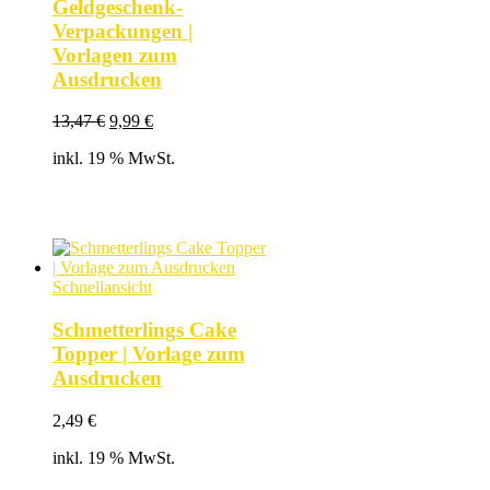
Geldgeschenk-
Verpackungen |
Vorlagen zum
Ausdrucken
Ursprünglicher
Aktueller
13,47
€
9,99
€
Preis
Preis
inkl. 19 % MwSt.
war:
ist:
13,47 €
9,99 €.
Schnellansicht
Schmetterlings Cake
Topper | Vorlage zum
Ausdrucken
2,49
€
inkl. 19 % MwSt.