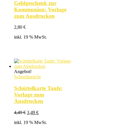
Geldgeschenk zur
Kommunion: Vorlage
zum Ausdrucken
2,80
€
inkl. 19 % MwSt.
Angebot!
Schnellansicht
Schüttelkarte Taufe:
Vorlage zum
Ausdrucken
Ursprünglicher
Aktueller
4,49
€
3,49
€
Preis
Preis
inkl. 19 % MwSt.
war:
ist:
4,49 €
3,49 €.