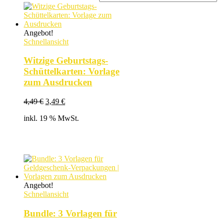
Angebot!
Schnellansicht
Witzige Geburtstags-
Schüttelkarten: Vorlage
zum Ausdrucken
Ursprünglicher
Aktueller
4,49
€
3,49
€
Preis
Preis
inkl. 19 % MwSt.
war:
ist:
4,49 €
3,49 €.
Angebot!
Schnellansicht
Bundle: 3 Vorlagen für