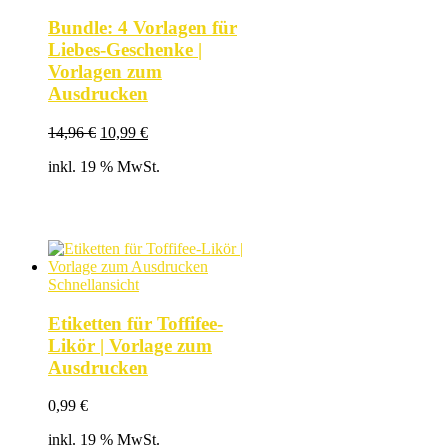
Bundle: 4 Vorlagen für
Liebes-Geschenke |
Vorlagen zum
Ausdrucken
Ursprünglicher
Aktueller
14,96
€
10,99
€
Preis
Preis
inkl. 19 % MwSt.
war:
ist:
14,96 €
10,99 €.
Schnellansicht
Etiketten für Toffifee-
Likör | Vorlage zum
Ausdrucken
0,99
€
inkl. 19 % MwSt.