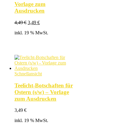
Vorlage zum
Ausdrucken
Ursprünglicher
Aktueller
4,49
€
3,49
€
Preis
Preis
inkl. 19 % MwSt.
war:
ist:
4,49 €
3,49 €.
Schnellansicht
Teelicht-Botschaften für
Ostern (s/w) – Vorlage
zum Ausdrucken
3,49
€
inkl. 19 % MwSt.