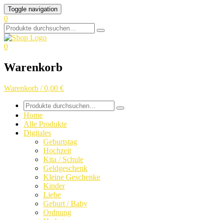
Skip
Toggle navigation
to
0
content
Search
for:
0
Warenkorb
Warenkorb / 0,00 €
Search
for:
Home
Alle Produkte
Digitales
Geburtstag
Hochzeit
Kita / Schule
Geldgeschenk
Kleine Geschenke
Kinder
Liebe
Geburt / Baby
Ordnung