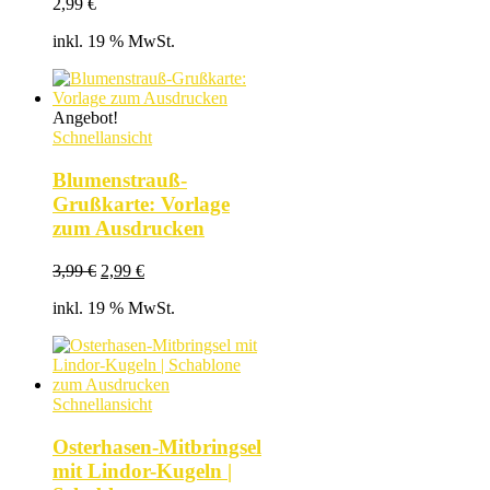
2,99
€
inkl. 19 % MwSt.
Angebot!
Schnellansicht
Blumenstrauß-
Grußkarte: Vorlage
zum Ausdrucken
Ursprünglicher
Aktueller
3,99
€
2,99
€
Preis
Preis
inkl. 19 % MwSt.
war:
ist:
3,99 €
2,99 €.
Schnellansicht
Osterhasen-Mitbringsel
mit Lindor-Kugeln |