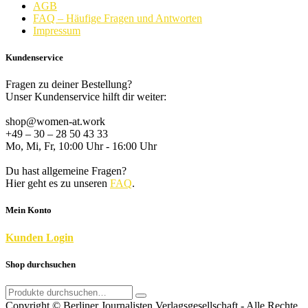
AGB
FAQ – Häufige Fragen und Antworten
Impressum
Kundenservice
Fragen zu deiner Bestellung?
Unser Kundenservice hilft dir weiter:
shop@women-at.work
+49 – 30 – 28 50 43 33
Mo, Mi, Fr, 10:00 Uhr - 16:00 Uhr
Du hast allgemeine Fragen?
Hier geht es zu unseren
FAQ
.
Mein Konto
K
unden
Login
Shop durchsuchen
Search
for:
Copyright © Berliner Journalisten Verlagsgesellschaft - Alle Rechte