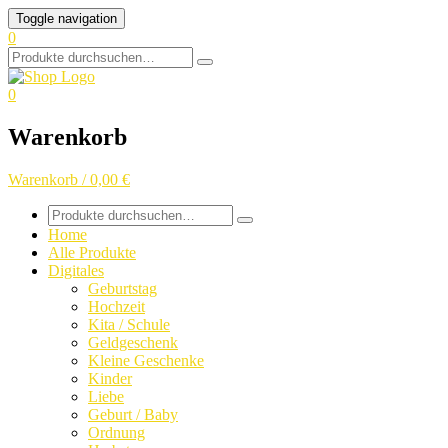
Skip
Toggle navigation
to
0
content
Search
for:
0
Warenkorb
Warenkorb / 0,00 €
Search
for:
Home
Alle Produkte
Digitales
Geburtstag
Hochzeit
Kita / Schule
Geldgeschenk
Kleine Geschenke
Kinder
Liebe
Geburt / Baby
Ordnung