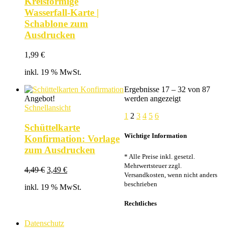
Kreisförmige
Wasserfall-Karte |
Schablone zum
Ausdrucken
1,99
€
inkl. 19 % MwSt.
Ergebnisse 17 – 32 von 87
Nach
Angebot!
werden angezeigt
Beliebtheit
Schnellansicht
1
2
3
4
5
6
sortiert
Schüttelkarte
Wichtige Information
Konfirmation: Vorlage
zum Ausdrucken
* Alle Preise inkl. gesetzl.
Mehrwertsteuer zzgl.
Ursprünglicher
Aktueller
4,49
€
3,49
€
Versandkosten, wenn nicht anders
Preis
Preis
beschrieben
inkl. 19 % MwSt.
war:
ist:
4,49 €
3,49 €.
Rechtliches
Datenschutz