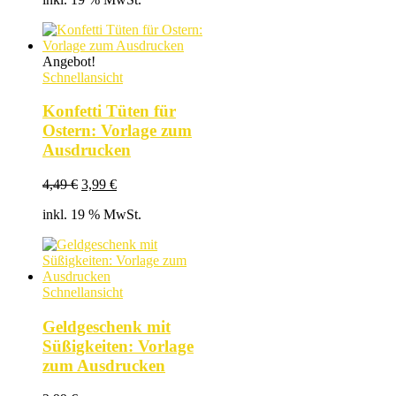
Angebot!
Schnellansicht
Konfetti Tüten für
Ostern: Vorlage zum
Ausdrucken
Ursprünglicher
Aktueller
4,49
€
3,99
€
Preis
Preis
inkl. 19 % MwSt.
war:
ist:
4,49 €
3,99 €.
Schnellansicht
Geldgeschenk mit
Süßigkeiten: Vorlage
zum Ausdrucken