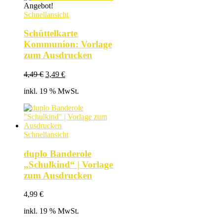
Angebot!
Schnellansicht
Schüttelkarte
Kommunion: Vorlage
zum Ausdrucken
Ursprünglicher
Aktueller
4,49
€
3,49
€
Preis
Preis
inkl. 19 % MwSt.
war:
ist:
4,49 €
3,49 €.
Schnellansicht
duplo Banderole
„Schulkind“ | Vorlage
zum Ausdrucken
4,99
€
inkl. 19 % MwSt.