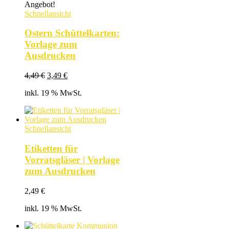
Angebot!
Schnellansicht
Ostern Schüttelkarten:
Vorlage zum
Ausdrucken
Ursprünglicher
Aktueller
4,49
€
3,49
€
Preis
Preis
inkl. 19 % MwSt.
war:
ist:
4,49 €
3,49 €.
Schnellansicht
Etiketten für
Vorratsgläser | Vorlage
zum Ausdrucken
2,49
€
inkl. 19 % MwSt.