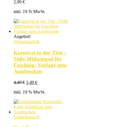
2,99
€
inkl. 19 % MwSt.
Angebot!
Schnellansicht
Karneval in der Tüte –
Süße Mitbringsel für
Fasching: Vorlage zum
Ausdrucken
Ursprünglicher
Aktueller
4,49
€
3,49
€
Preis
Preis
inkl. 19 % MwSt.
war:
ist:
4,49 €
3,49 €.
Schnellansicht