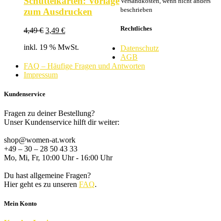
Schüttelkarten: Vorlage
Versandkosten, wenn nicht anders
beschrieben
zum Ausdrucken
Rechtliches
Ursprünglicher
Aktueller
4,49
€
3,49
€
Preis
Preis
inkl. 19 % MwSt.
war:
ist:
Datenschutz
4,49 €
3,49 €.
AGB
FAQ – Häufige Fragen und Antworten
Impressum
Kundenservice
Fragen zu deiner Bestellung?
Unser Kundenservice hilft dir weiter:
shop@women-at.work
+49 – 30 – 28 50 43 33
Mo, Mi, Fr, 10:00 Uhr - 16:00 Uhr
Du hast allgemeine Fragen?
Hier geht es zu unseren
FAQ
.
Mein Konto