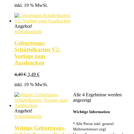
Preis
Preis
inkl. 19 % MwSt.
war:
ist:
4,49 €
3,49 €.
Angebot!
Schnellansicht
Geburtstags-
Schüttelkarten V2:
Vorlage zum
Ausdrucken
Ursprünglicher
Aktueller
4,49
€
3,49
€
Preis
Preis
inkl. 19 % MwSt.
war:
ist:
4,49 €
3,49 €.
Alle 4 Ergebnisse werden
Nach
angezeigt
Beliebtheit
sortiert
Angebot!
Wichtige Information
Schnellansicht
* Alle Preise inkl. gesetzl.
Witzige Geburtstags-
Mehrwertsteuer zzgl.