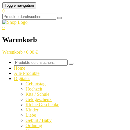
Skip
Toggle navigation
to
0
content
Search
for:
0
Warenkorb
Warenkorb / 0,00 €
Search
for:
Home
Alle Produkte
Digitales
Geburtstag
Hochzeit
Kita / Schule
Geldgeschenk
Kleine Geschenke
Kinder
Liebe
Geburt / Baby
Ordnung