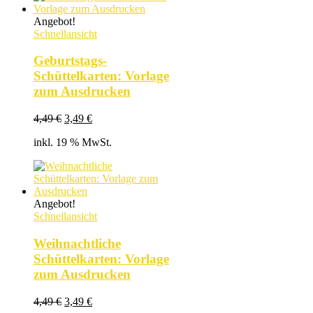
Angebot!
Schnellansicht
Geburtstags-
Schüttelkarten: Vorlage
zum Ausdrucken
Ursprünglicher
Aktueller
4,49
€
3,49
€
Preis
Preis
inkl. 19 % MwSt.
war:
ist:
4,49 €
3,49 €.
Angebot!
Schnellansicht
Weihnachtliche
Schüttelkarten: Vorlage
zum Ausdrucken
Ursprünglicher
Aktueller
4,49
€
3,49
€