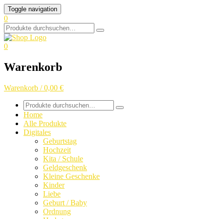
Skip
Toggle navigation
to
0
content
Search
for:
0
Warenkorb
Warenkorb / 0,00 €
Search
for:
Home
Alle Produkte
Digitales
Geburtstag
Hochzeit
Kita / Schule
Geldgeschenk
Kleine Geschenke
Kinder
Liebe
Geburt / Baby
Ordnung