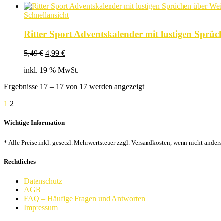
Schnellansicht
Ritter Sport Adventskalender mit lustigen Spr
Ursprünglicher
Aktueller
5,49
€
4,99
€
Preis
Preis
inkl. 19 % MwSt.
war:
ist:
5,49 €
4,99 €.
Nach
Ergebnisse 17 – 17 von 17 werden angezeigt
Beliebtheit
1
2
sortiert
Wichtige Information
* Alle Preise inkl. gesetzl. Mehrwertsteuer zzgl. Versandkosten, wenn nicht ander
Rechtliches
Datenschutz
AGB
FAQ – Häufige Fragen und Antworten
Impressum