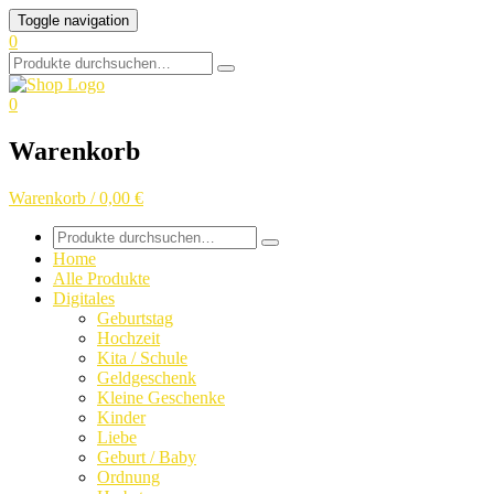
Skip
Toggle navigation
to
0
content
Search
for:
0
Warenkorb
Warenkorb / 0,00 €
Search
for:
Home
Alle Produkte
Digitales
Geburtstag
Hochzeit
Kita / Schule
Geldgeschenk
Kleine Geschenke
Kinder
Liebe
Geburt / Baby
Ordnung