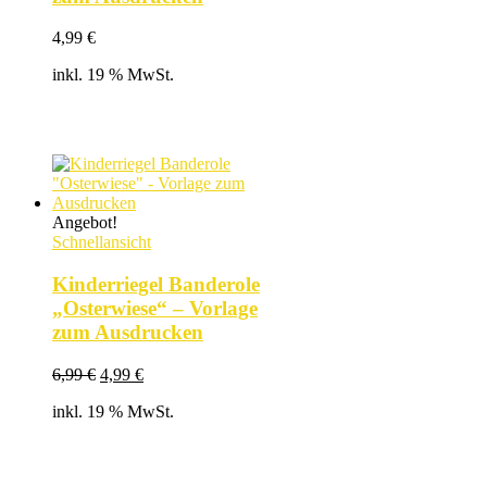
4,99
€
inkl. 19 % MwSt.
Angebot!
Schnellansicht
Kinderriegel Banderole
„Osterwiese“ – Vorlage
zum Ausdrucken
Ursprünglicher
Aktueller
6,99
€
4,99
€
Preis
Preis
inkl. 19 % MwSt.
war:
ist:
6,99 €
4,99 €.