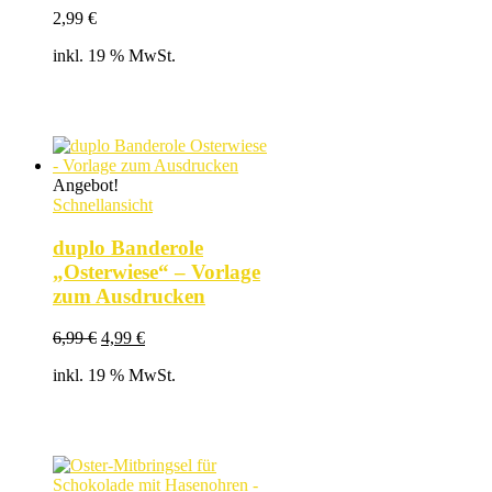
2,99
€
inkl. 19 % MwSt.
Angebot!
Schnellansicht
duplo Banderole
„Osterwiese“ – Vorlage
zum Ausdrucken
Ursprünglicher
Aktueller
6,99
€
4,99
€
Preis
Preis
inkl. 19 % MwSt.
war:
ist:
6,99 €
4,99 €.