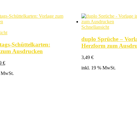
Schnellansicht
icht
duplo Sprüche – Vorla
tags-Schüttelkarten:
Herzform zum Ausdr
 zum Ausdrucken
3,49
€
prünglicher
Aktueller
49
€
inkl. 19 % MwSt.
is
Preis
% MwSt.
:
ist:
9 €
3,49 €.