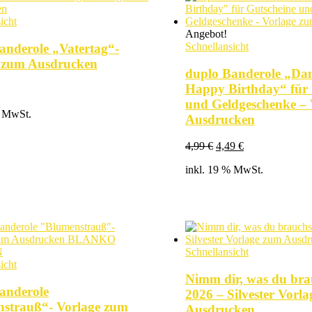
icht
Angebot!
Schnellansicht
anderole „Vatertag“-
 zum Ausdrucken
duplo Banderole „Da
Happy Birthday“ für 
und Geldgeschenke – 
% MwSt.
Ausdrucken
Ursprünglicher
Aktueller
4,99
€
4,49
€
Preis
Preis
inkl. 19 % MwSt.
war:
ist:
4,99 €
4,49 €.
Schnellansicht
icht
Nimm dir, was du bra
anderole
2026 – Silvester Vorl
strauß“- Vorlage zum
Ausdrucken