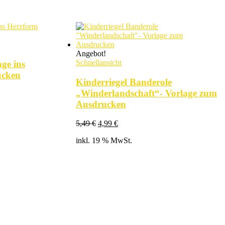
Angebot!
Schnellansicht
ge ins
ucken
Kinderriegel Banderole
„Winderlandschaft“- Vorlage zum
Ausdrucken
Ursprünglicher
Aktueller
5,49
€
4,99
€
Preis
Preis
inkl. 19 % MwSt.
war:
ist:
5,49 €
4,99 €.