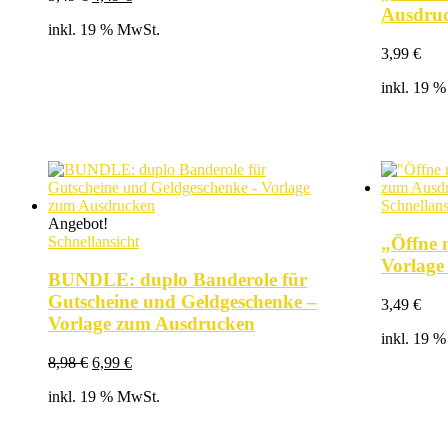
Preis
Preis
Ausdr
inkl. 19 % MwSt.
war:
ist:
5,49 €
4,49 €.
3,99
€
inkl. 19 
Schnellans
Angebot!
Schnellansicht
„Öffne 
Vorlage
BUNDLE: duplo Banderole für
Gutscheine und Geldgeschenke –
3,49
€
Vorlage zum Ausdrucken
inkl. 19 
Ursprünglicher
Aktueller
8,98
€
6,99
€
Preis
Preis
inkl. 19 % MwSt.
war:
ist:
8,98 €
6,99 €.