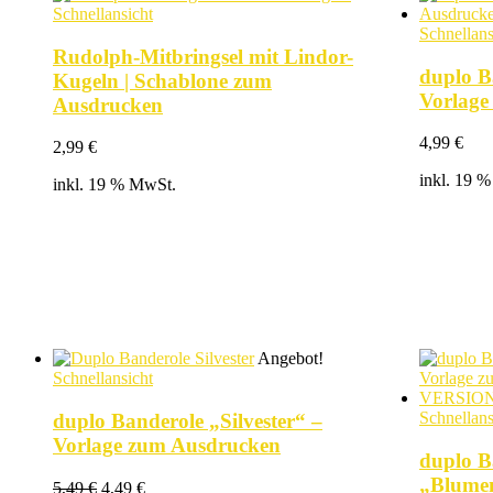
Schnellansicht
Schnellans
Rudolph-Mitbringsel mit Lindor-
duplo B
Kugeln | Schablone zum
Vorlage
Ausdrucken
4,99
€
2,99
€
inkl. 19 
inkl. 19 % MwSt.
Angebot!
Schnellansicht
Schnellans
duplo Banderole „Silvester“ –
Vorlage zum Ausdrucken
duplo B
„Blumen
Ursprünglicher
Aktueller
5,49
€
4,49
€