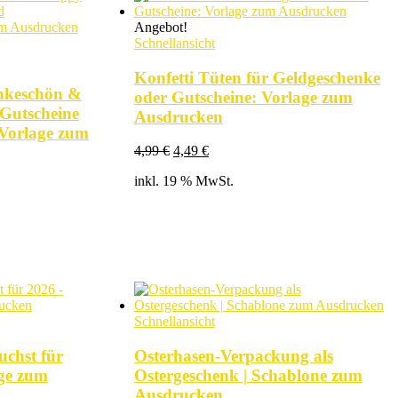
Angebot!
Schnellansicht
Konfetti Tüten für Geldgeschenke
nkeschön &
oder Gutscheine: Vorlage zum
Gutscheine
Ausdrucken
Vorlage zum
Ursprünglicher
Aktueller
4,99
€
4,49
€
Preis
Preis
inkl. 19 % MwSt.
war:
ist:
4,99 €
4,49 €.
Schnellansicht
uchst für
Osterhasen-Verpackung als
age zum
Ostergeschenk | Schablone zum
Ausdrucken