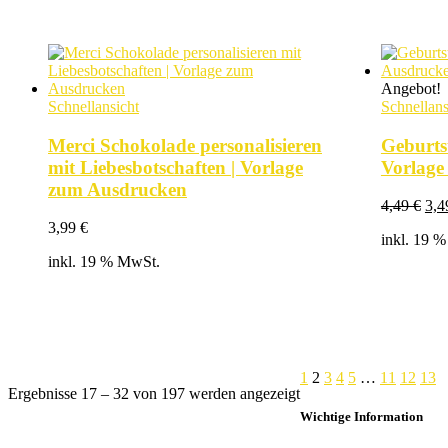
Angebot!
Schnellansicht
Schnellans
Merci Schokolade personalisieren
Geburts
mit Liebesbotschaften | Vorlage
Vorlage
zum Ausdrucken
Urs
4,49
€
3,
Pre
3,99
€
inkl. 19 
war
4,4
inkl. 19 % MwSt.
1
2
3
4
5
…
11
12
13
Nach
Ergebnisse 17 – 32 von 197 werden angezeigt
Beliebtheit
Wichtige Information
sortiert