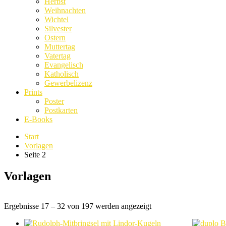
Herbst
Weihnachten
Wichtel
Silvester
Ostern
Muttertag
Vatertag
Evangelisch
Katholisch
Gewerbelizenz
Prints
Poster
Postkarten
E-Books
Start
Vorlagen
Seite 2
Vorlagen
Nach
Ergebnisse 17 – 32 von 197 werden angezeigt
Beliebtheit
sortiert