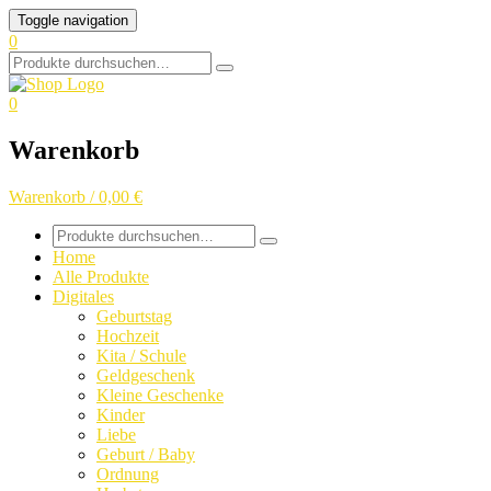
Skip
Toggle navigation
to
0
content
Search
for:
0
Warenkorb
Warenkorb / 0,00 €
Search
for:
Home
Alle Produkte
Digitales
Geburtstag
Hochzeit
Kita / Schule
Geldgeschenk
Kleine Geschenke
Kinder
Liebe
Geburt / Baby
Ordnung