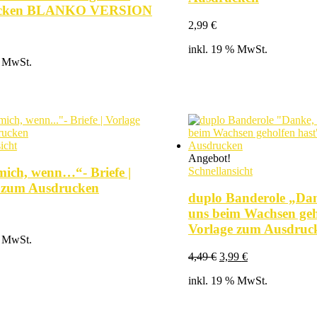
ucken BLANKO VERSION
2,99
€
inkl. 19 % MwSt.
% MwSt.
icht
Angebot!
Schnellansicht
mich, wenn…“- Briefe |
 zum Ausdrucken
duplo Banderole „Dan
uns beim Wachsen geh
Vorlage zum Ausdruc
% MwSt.
Ursprünglicher
Aktueller
4,49
€
3,99
€
Preis
Preis
inkl. 19 % MwSt.
war:
ist:
4,49 €
3,99 €.