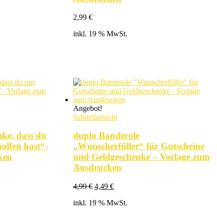
2,99
€
inkl. 19 % MwSt.
Angebot!
Schnellansicht
ke, dass du
duplo Banderole
olfen hast“-
„Wunscherfüller“ für Gutscheine
ken
und Geldgeschenke – Vorlage zum
Ausdrucken
Ursprünglicher
Aktueller
4,99
€
4,49
€
Preis
Preis
inkl. 19 % MwSt.
war:
ist:
4,99 €
4,49 €.